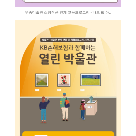
우종미술관 소장작품 연계 교육프로그램 <나도 팝 아..