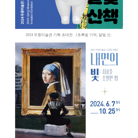
2024 우종미술관 기획 초대전 《초록빛 기억, 달빛 산..