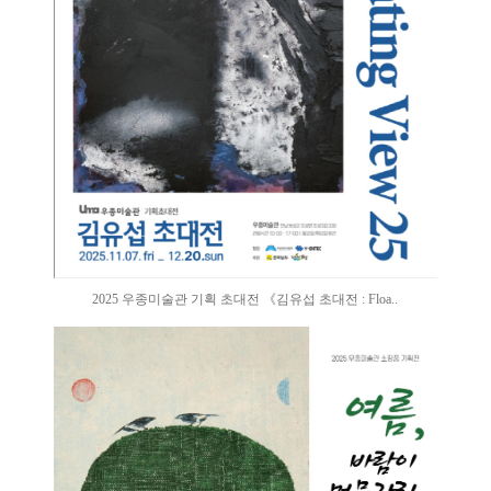
2025 우종미술관 기획 초대전 《김유섭 초대전 : Floa..