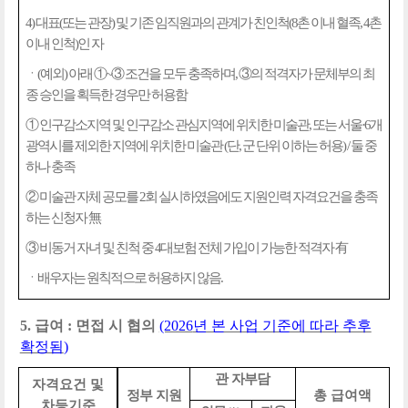
4)
대표
(
또는 관장
)
및 기존 임직원과의 관계가 친인척
(8
촌 이내 혈족
, 4
촌
이내 인척
)
인 자
ㆍ
(
예외
)
아래
①
~
③
조건을 모두 충족하며
,
③
의 적격자가 문체부의 최
종 승인을 획득한 경우만 허용함
①
인구감소지역 및 인구감소 관심지역에 위치한 미술관
,
또는 서울
·6
개
광역시를 제외한 지역에 위치한 미술관
(
단
,
군 단위 이하는 허용
) /
둘 중
하나 충족
②
미술관 자체 공모를
2
회 실시하였음에도 지원인력 자격요건을 충족
하는 신청자
無
③
비동거 자녀 및 친척 중
4
대보험 전체 가입이 가능한 적격자
有
ㆍ배우자는 원칙적으로 허용하지 않음
.
5.
급여
: 면접 시 협의
(2026
년 본 사업 기준에 따라 추후
확정됨
)
관 자부담
자격요건 및
정부 지원
총 급여액
차등기준