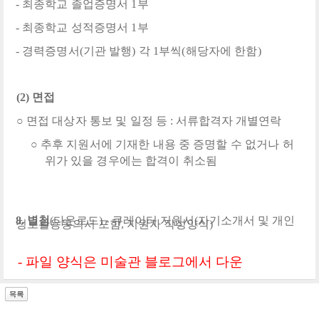
-
최종학교 졸업증명서
1
부
-
최종학교 성적증명서
1
부
-
경력증명서
(
기관 발행
)
각
1
부씩
(
해당자에 한함
)
(2)
면접
○
면접 대상자 통보 및 일정 등
:
서류합격자 개별연락
○
추후 지원서에 기재한 내용 중 증명할 수 없거나 허
위가 있을 경우에는 합격이 취소됨
8.
별첨
(
다운로드
) -
큐레이터 지원서
(
자기소개서 및 개인
정보활용동의서 포함
,
지원자 작성양식
)
- 파일 양식은 미술관 블로그에서 다운