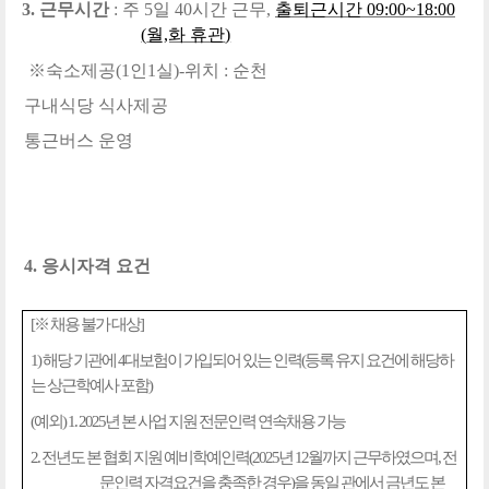
3.
근무시간
:
주
5
일
40
시간 근무
,
출퇴근시간
09:00~18:00
(
월,화 휴관
)
※숙소제공(1인1실)-위치 : 순천
구내식당 식사제공
통근버스 운영
4.
응시자격 요건
[
※
채용 불가 대상
]
1)
해당 기관에
4
대보험이 가입되어 있는 인력
(
등록 유지 요건에 해당하
는 상근학예사 포함
)
(
예외
) 1. 2025
년 본 사업 지원 전문인력 연속채용 가능
2.
전년도 본 협회 지원 예비학예인력
(2025
년
12
월까지 근무하였으며
,
전
문인력 자격요건을 충족한 경우
)
을 동일 관에서 금년도 본