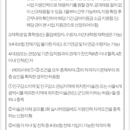
사업 지원인력으로 채용하기를 원할 경우
,
공개채용 절차 없
이 신규채용할 수 있음
. 1
월부터 근무 가능하며
,
지원 확정 후
근무내역 확인하여 해당 기간 급여지원금 소급 지원함
.
단
,
해당 관이 본 사업 지원관으로 선정되어야 함
.
2)
재학생 및 휴학생
(
단
,
졸업예정자
,
수료자
,
야간대학원 재학생은 가능
)
3) 4
대보험 전체가입 불가한 자
(
단
,
조기연금 및 타 연금 수령자는 가능
)
4)
대표
(
또는 관장
)
및 기존 임직원과의 관계가 친인척
(8
촌 이내 혈족
, 4
촌
이내 인척
)
인 자
ㆍ
(
예외
)
아래
①
~
③
조건을 모두 충족하며
,
③
의 적격자가 문체부의 최
종 승인을 획득한 경우만 허용함
①
인구감소지역 및 인구감소 관심지역에 위치한 미술관
,
또는 서울
·6
개
광역시를 제외한 지역에 위치한 미술관
(
단
,
군 단위 이하는 허용
) /
둘 중
하나 충족
②
미술관 자체 공모를
2
회 실시하였음에도 지원인력 자격요건을 충족
하는 신청자
無
③
비동거 자녀 및 친척 중
4
대보험 전체 가입이 가능한 적격자
有