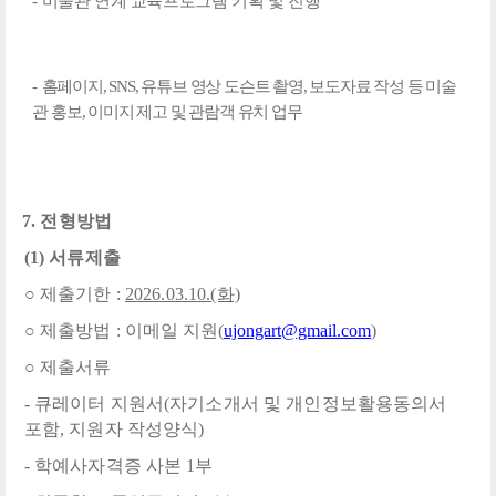
-
미술관 연계 교육프로그램 기획 및 진행
-
홈페이지
, SNS,
유튜브 영상 도슨트 촬영
,
보도자료 작성 등 미술
관 홍보
,
이미지 제고 및 관람객 유치 업무
7.
전형방법
(1)
서류제출
○
제출기한
:
2026.03.10.(화)
○
제출방법
:
이메일 지원(
ujongart@gmail.com
)
○
제출서류
-
큐레이터 지원서
(
자기소개서 및 개인정보활용동의서
포함
,
지원자 작성양식
)
-
학예사자격증 사본
1
부