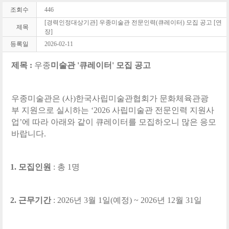
조회수
446
[경력인정대상기관] 우종미술관 전문인력(큐레이터) 모집 공고 [연
제목
장]
등록일
2026-02-11
제목
:
우종
미술관
'
큐레이터
'
모집 공고
우종
미술관은
(
사
)
한국사립미술관협회가 문화체육관광
부 지원으로 실시하는
‘2026
사립미술관 전문인력 지원사
업
’
에 따라 아래와 같이 큐레이터를 모집하오니 많은 응모
바랍니다
.
1.
모집인원
:
총
1
명
2.
근무기간
: 2026
년
3
월
1
일
(
예정
) ~ 2026
년
12
월
31
일