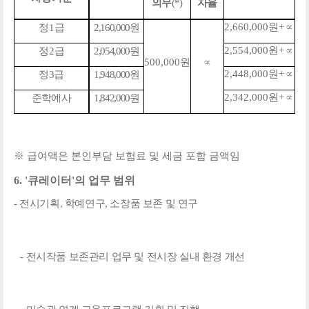
의무
(*)
자율
2,660,000
원
+
∝
정
1
급
2,160,000
원
2,554,000
원
+
∝
정
2
급
2,054,000
원
500,000
원
∝
2,448,000
원
+
∝
정
3
급
1,948,000
원
2,342,000
원
+
∝
준학예사
1,842,000
원
※
급여액은 본인부담 보험료 및 세금 포함 금액임
6. '
큐레이터
'
의 업무 범위
-
전시기획
,
학예연구
,
소장품 보존 및 연구
-
전시작품 보존관리 업무 및 전시장 실내 환경 개선