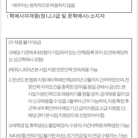
ㆍ배우자는 원칙적으로 허용하지 않음
.
:
학예사자격증
(
정
1,2,3
급 및 준학예사
)
소지자
[
※
채용 불가 대상
]
1)
해당 기관에
4
대보험이 가입되어 있는 인력
(
등록 유지 요건에 해당하
는 상근학예사 포함
)
(
예외
) 1. 2025
년 본 사업 지원 전문인력 연속채용 가능
2.
전년도 본 협회 지원 예비학예인력
(2025
년
12
월까지 근무하였으며
,
전
문인력 자격요건을 충족한 경우
)
을 동일 관에서 금년도 본
사업 지원인력으로 채용하기를 원할 경우
,
공개채용 절차 없
이 신규채용할 수 있음
. 1
월부터 근무 가능하며
,
지원 확정 후
근무내역 확인하여 해당 기간 급여지원금 소급 지원함
.
단
,
해당 관이 본 사업 지원관으로 선정되어야 함
.
2)
재학생 및 휴학생
(
단
,
졸업예정자
,
수료자
,
야간대학원 재학생은 가능
)
3) 4
대보험 전체가입 불가한 자
(
단
,
조기연금 및 타 연금 수령자는 가능
)